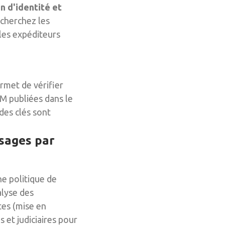
n d'identité et
echerchez les
 les expéditeurs
rmet de vérifier
IM publiées dans le
 des clés sont
ssages par
e politique de
alyse des
tes (mise en
 et judiciaires pour