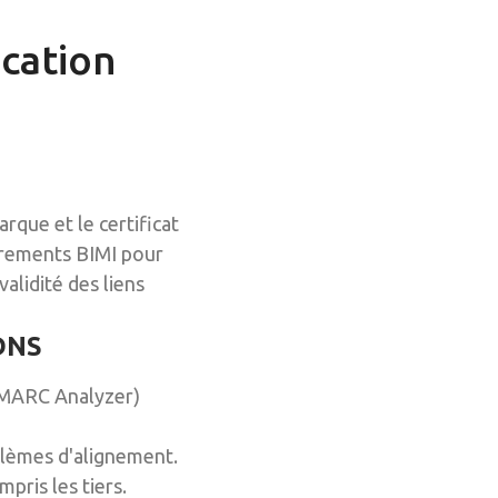
ication
que et le certificat
strements BIMI pour
validité des liens
 DNS
 DMARC Analyzer)
blèmes d'alignement.
pris les tiers.