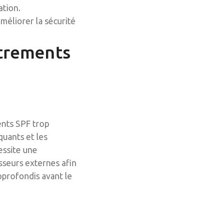
ation.
éliorer la sécurité
strements
ents SPF trop
uants et les
essite une
isseurs externes afin
pprofondis avant le