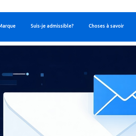
Marque
Suis-je admissible?
Choses à savoir